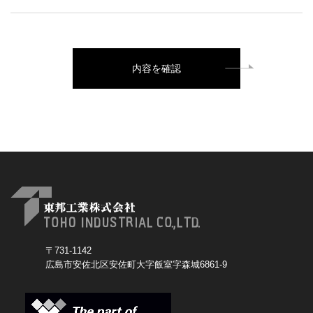
内容を確認
〒731-1142
広島市安佐北区安佐町大字飯室字森城6861-9